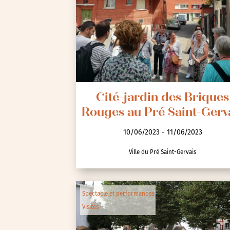
Seine-Saint-Denis (93)
Test-tag-event
Val-d’Oise (95)
Val-de-Marne (94)
Yvelines (78)
Cité-jardin des Briques
Rouges au Pré Saint-Gerv
10/06/2023 - 11/06/2023
Ville du Pré Saint-Gervais
Spectacle et performances
Visites