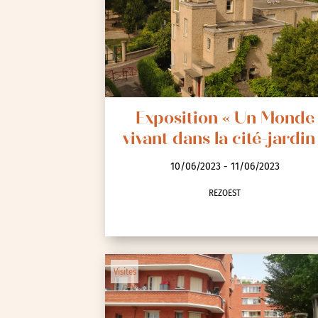
Spectacle et performa
Visites
Voyage d'études
Exposition « Un Monde
vivant dans la cité-jardin
10/06/2023 - 11/06/2023
REZOEST
Autre
Essonne (91)
Hauts-de-Seine (92)
Visites
Paris (75)
Seine-et-Marne (77)