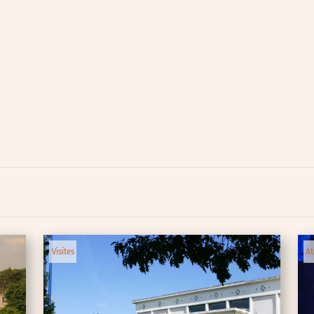
lic
ipative
Visites
At