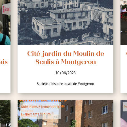
Cité-jardin du Moulin de
ais
Senlis à Montgeron
10/06/2023
Société d'histoire locale de Montgeron
Animations / Jeune public
Ev
Evenements publics