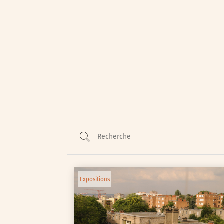
Animations / Jeune pub
Ateliers
Cinéma
Conférences
Cycle de rencontres
Recherche
Evenements publics
Expositions
Œuvre collective/partic
Expositions
Parcours en autonomie
Parole aux habitants
Randonnées