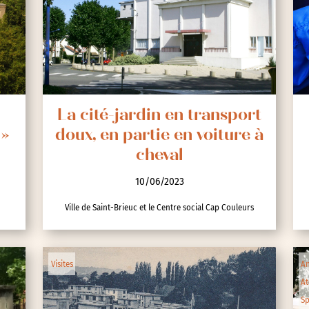
nces
La cité-jardin en transport
 »
doux, en partie en voiture à
cheval
10/06/2023
Ville de Saint-Brieuc et le Centre social Cap Couleurs
Visites
An
At
Sp