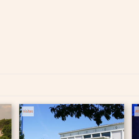
lic
ipative
Visites
At