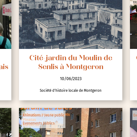
Cité-jardin du Moulin de
ais
Senlis à Montgeron
10/06/2023
Société d'histoire locale de Montgeron
Animations / Jeune public
Ev
Evenements publics