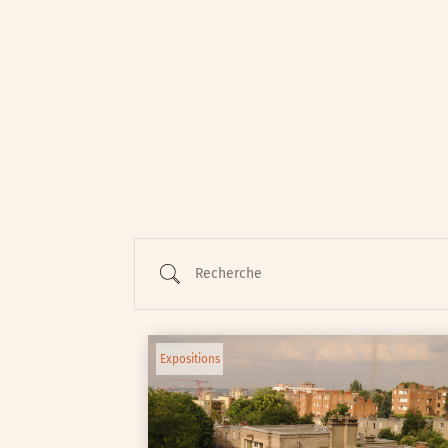
Animations / Jeune pub
Ateliers
Cinéma
Conférences
Cycle de rencontres
Recherche
Evenements publics
Expositions
Œuvre collective/partic
Expositions
Parcours en autonomie
Parole aux habitants
Randonnées