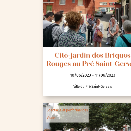
Seine-Saint-Denis (93)
Test-tag-event
Val-d’Oise (95)
Val-de-Marne (94)
Yvelines (78)
Cité-jardin des Briques
Rouges au Pré Saint-Gerv
10/06/2023 - 11/06/2023
Ville du Pré Saint-Gervais
Spectacle et performances
Visites