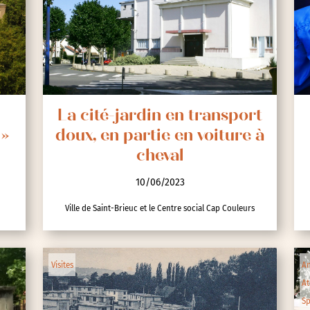
nces
La cité-jardin en transport
 »
doux, en partie en voiture à
cheval
10/06/2023
Ville de Saint-Brieuc et le Centre social Cap Couleurs
Visites
An
At
Sp