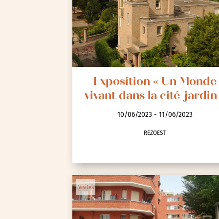
Spectacle et performa
Visites
Voyage d'études
Exposition « Un Monde
vivant dans la cité-jardin
10/06/2023 - 11/06/2023
REZOEST
Autre
Essonne (91)
Hauts-de-Seine (92)
Visites
Paris (75)
Seine-et-Marne (77)