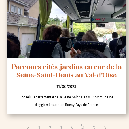
Parcours cités-jardins en car de la
Seine-Saint-Denis au Val-d’Oise
11/06/2023
Conseil Départemental de la Seine-Saint-Denis - Communauté
d’agglomération de Roissy Pays de France
5
1
2
3
4
6