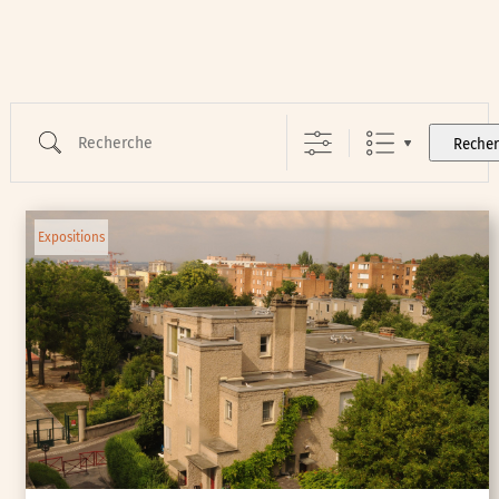
Recherche
Reche
Expositions