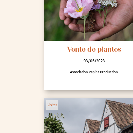
Spectacle et performa
Visites
Voyage d'études
Vente de plantes
03/06/2023
Association Pépins Production
Autre
Essonne (91)
Visites
Hauts-de-Seine (92)
Paris (75)
Seine-et-Marne (77)