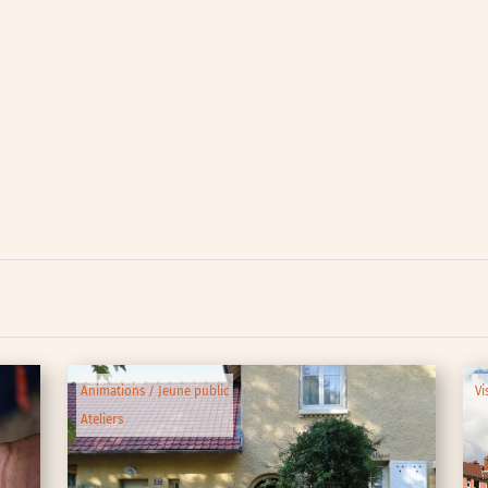
lic
ipative
Animations / Jeune public
Vi
Ateliers