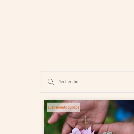
Animations / Jeune pub
Ateliers
Cinéma
Conférences
Cycle de rencontres
Recherche
Evenements publics
Expositions
Œuvre collective/partic
Evenements publics
Parcours en autonomie
Parole aux habitants
Randonnées