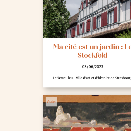
Seine-Saint-Denis (93)
Test-tag-event
Val-d’Oise (95)
Val-de-Marne (94)
Yvelines (78)
Ma cité est un jardin : L
Stockfeld
03/06/2023
Le 5ème Lieu - Ville d'art et d'histoire de Strasbour
Visites