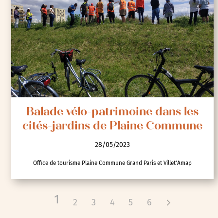
Balade vélo-patrimoine dans les
cités-jardins de Plaine Commune
28/05/2023
Office de tourisme Plaine Commune Grand Paris et Villet'Amap
1
2
3
4
5
6