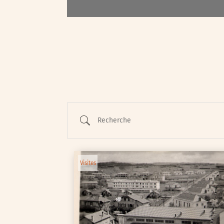
Autre
Essonne (91)
Hauts-de-Seine (92)
Paris (75)
Seine-et-Marne (77)
Recherche
Seine-Saint-Denis (93)
Test-tag-event
Val-d’Oise (95)
Visites
Val-de-Marne (94)
Yvelines (78)