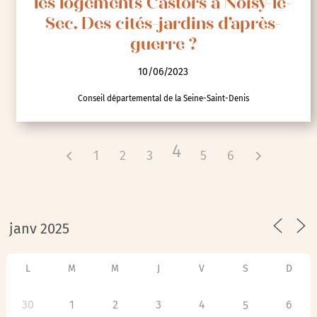
les logements Castors à Noisy-le-
Sec. Des cités-jardins d’après-
guerre ?
10/06/2023
Conseil départemental de la Seine-Saint-Denis
4
1
2
3
5
6
L
M
M
J
V
S
D
30
1
2
3
4
6
5