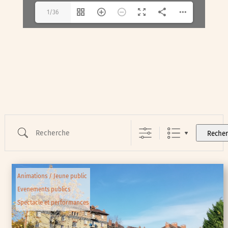
1/36
Recherche
Reche
Animations / Jeune public
Evenements publics
Spectacle et performances