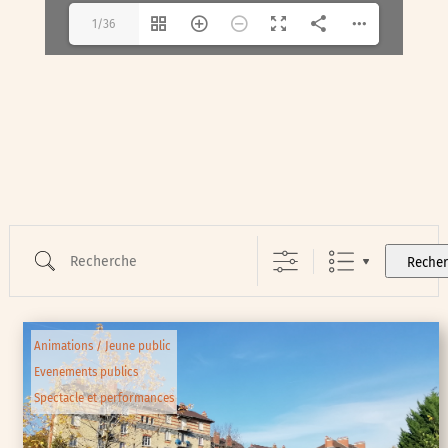
1/36
Recherche
Reche
Animations / Jeune public
Evenements publics
Spectacle et performances