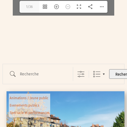
1/36
Recherche
Reche
Animations / Jeune public
Evenements publics
Spectacle et performances