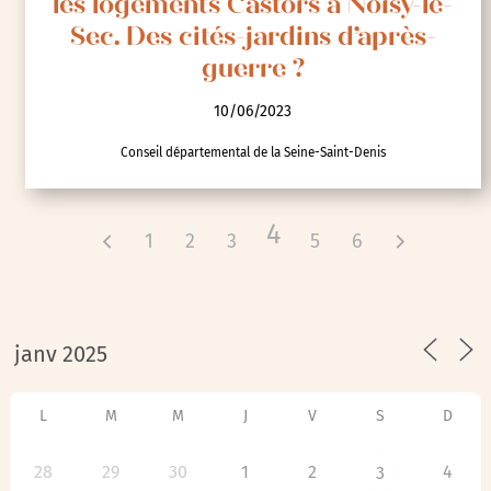
les logements Castors à Noisy-le-
Sec. Des cités-jardins d’après-
guerre ?
10/06/2023
Conseil départemental de la Seine-Saint-Denis
4
1
2
3
5
6
L
M
M
J
V
S
D
28
29
30
1
2
4
3