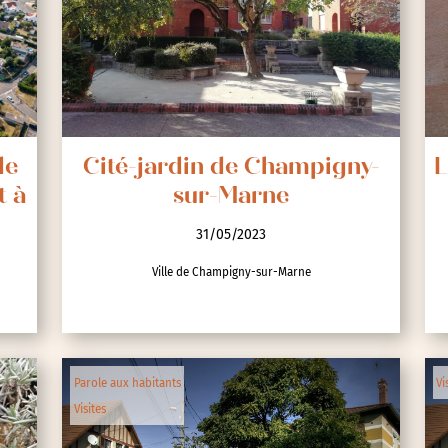
nces
de
Cité-jardin de Champigny-
L
t à
sur-Marne
31/05/2023
Ville de Champigny-sur-Marne
Parole aux habitants
Vi
Visites