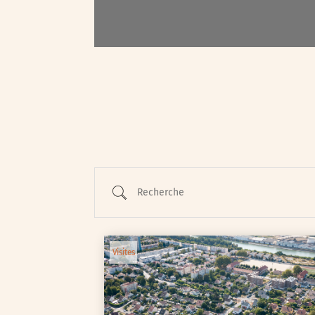
Animations / Jeune pub
Ateliers
Cinéma
Conférences
Cycle de rencontres
Recherche
Evenements publics
Expositions
Œuvre collective/partic
Visites
Parcours en autonomie
Parole aux habitants
Randonnées