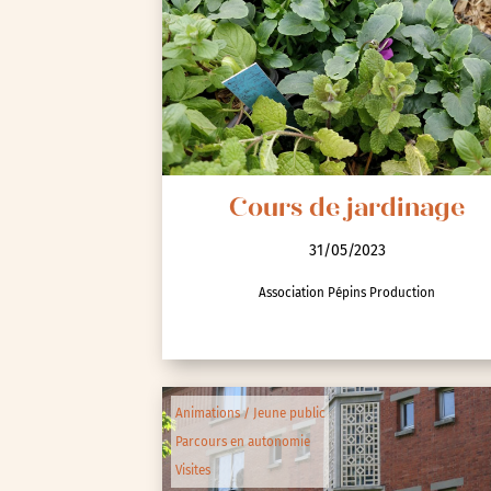
Seine-Saint-Denis (93)
Test-tag-event
Val-d’Oise (95)
Val-de-Marne (94)
Yvelines (78)
Cours de jardinage
31/05/2023
Association Pépins Production
Animations / Jeune public
Parcours en autonomie
Visites