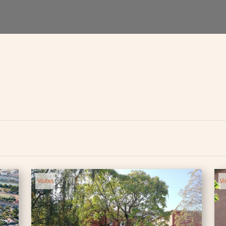
lic
ipative
Visites
Vi