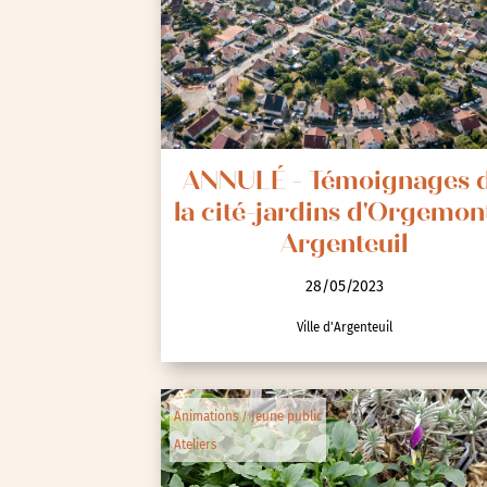
Spectacle et performa
Visites
Voyage d'études
ANNULÉ - Témoignages 
la cité-jardins d'Orgemon
Argenteuil
28/05/2023
Ville d'Argenteuil
Autre
Essonne (91)
Hauts-de-Seine (92)
Animations / Jeune public
Paris (75)
Ateliers
Seine-et-Marne (77)