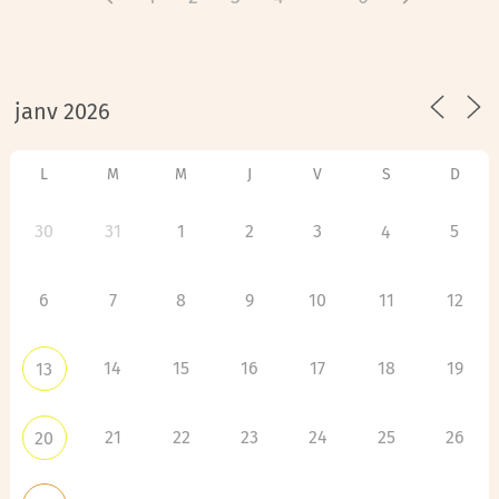
Conseil Départemental de la Seine-Saint-Denis - Communauté
d’agglomération de Roissy Pays de France
5
1
2
3
4
6
L
M
M
J
V
S
D
30
31
1
2
3
5
4
6
7
8
9
10
11
12