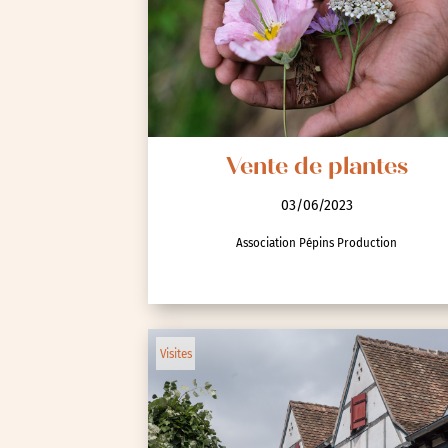
Spectacle et performa
Visites
Voyage d'études
Vente de plantes
03/06/2023
Association Pépins Production
Autre
Essonne (91)
Visites
Hauts-de-Seine (92)
Paris (75)
Seine-et-Marne (77)