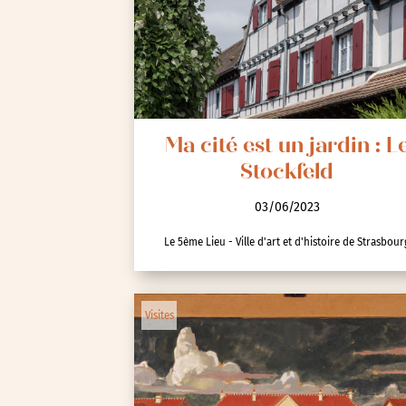
Seine-Saint-Denis (93)
Test-tag-event
Val-d’Oise (95)
Val-de-Marne (94)
Yvelines (78)
Ma cité est un jardin : L
Stockfeld
03/06/2023
Le 5ème Lieu - Ville d'art et d'histoire de Strasbour
Visites