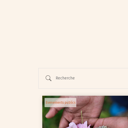
Animations / Jeune pub
Ateliers
Cinéma
Conférences
Cycle de rencontres
Recherche
Evenements publics
Expositions
Œuvre collective/partic
Evenements publics
Parcours en autonomie
Parole aux habitants
Randonnées