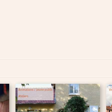
lic
ipative
Animations / Jeune public
Vi
Ateliers