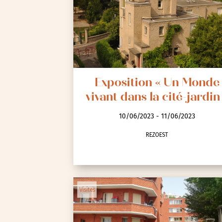
Spectacle et performa
Visites
Voyage d'études
Exposition « Un Monde
vivant dans la cité-jardin
10/06/2023 - 11/06/2023
REZOEST
Autre
Essonne (91)
Hauts-de-Seine (92)
Visites
Paris (75)
Seine-et-Marne (77)