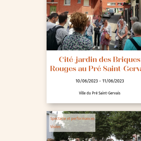
Seine-Saint-Denis (93)
Test-tag-event
Val-d’Oise (95)
Val-de-Marne (94)
Yvelines (78)
Cité-jardin des Briques
Rouges au Pré Saint-Gerv
10/06/2023 - 11/06/2023
Ville du Pré Saint-Gervais
Spectacle et performances
Visites