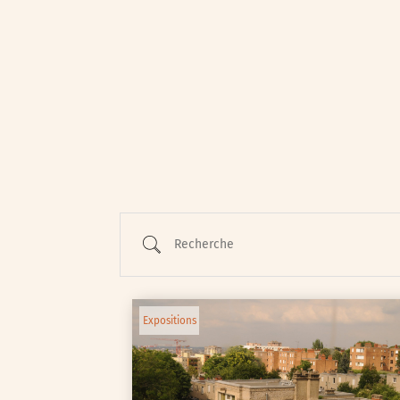
Animations / Jeune pub
Ateliers
Cinéma
Conférences
Cycle de rencontres
Recherche
Evenements publics
Expositions
Œuvre collective/partic
Expositions
Parcours en autonomie
Parole aux habitants
Randonnées