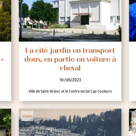
nces
La cité-jardin en transport
 »
doux, en partie en voiture à
cheval
10/06/2023
Ville de Saint-Brieuc et le Centre social Cap Couleurs
Visites
An
At
Sp