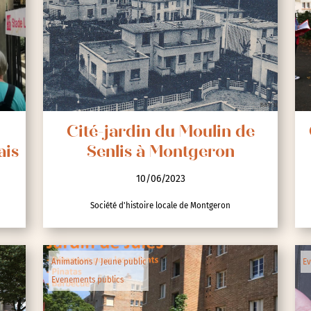
Cité-jardin du Moulin de
ais
Senlis à Montgeron
10/06/2023
Société d'histoire locale de Montgeron
Animations / Jeune public
Ev
Evenements publics