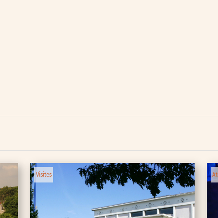
lic
ipative
Visites
At