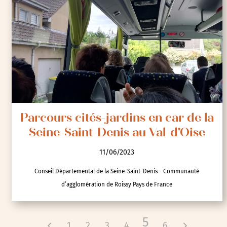
Parcours cités-jardins en car de la
Seine-Saint-Denis au Val-d’Oise
11/06/2023
Conseil Départemental de la Seine-Saint-Denis - Communauté
d’agglomération de Roissy Pays de France
5
1
2
3
4
6