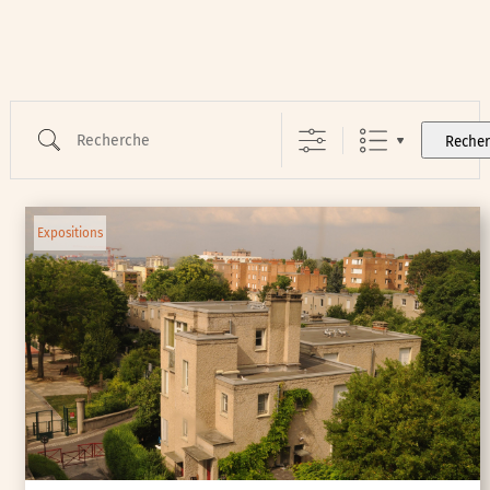
Recherche
Reche
Expositions