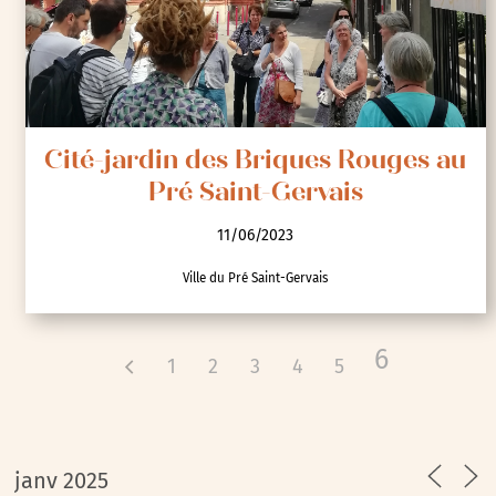
Cité-jardin des Briques Rouges au
Pré Saint-Gervais
11/06/2023
Ville du Pré Saint-Gervais
6
1
2
3
4
5