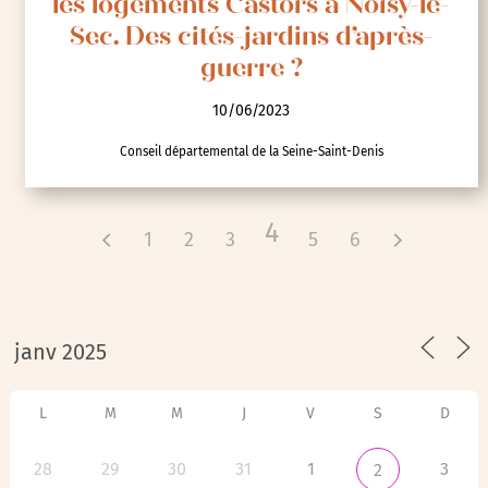
les logements Castors à Noisy-le-
Sec. Des cités-jardins d’après-
guerre ?
10/06/2023
Conseil départemental de la Seine-Saint-Denis
4
1
2
3
5
6
L
M
M
J
V
S
D
28
29
30
31
1
3
2