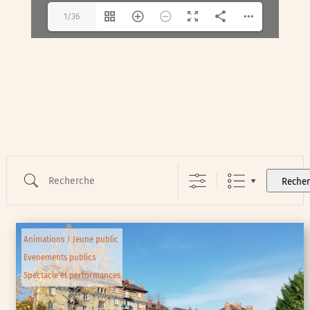
1/36
Recherche
Reche
Animations / Jeune public
Evenements publics
Spectacle et performances