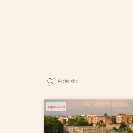
Animations / Jeune pub
Ateliers
Cinéma
Conférences
Cycle de rencontres
Recherche
Evenements publics
Expositions
Œuvre collective/partic
Expositions
Parcours en autonomie
Parole aux habitants
Randonnées