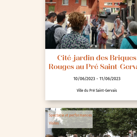
Seine-Saint-Denis (93)
Test-tag-event
Val-d’Oise (95)
Val-de-Marne (94)
Yvelines (78)
Cité-jardin des Briques
Rouges au Pré Saint-Gerv
10/06/2023 - 11/06/2023
Ville du Pré Saint-Gervais
Spectacle et performances
Visites