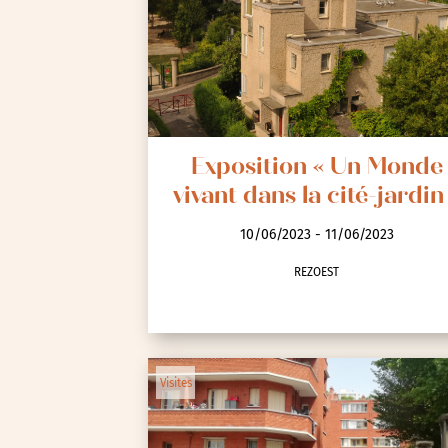
Spectacle et performa
Visites
Voyage d'études
Exposition « Un Monde
vivant dans la cité-jardin
10/06/2023 - 11/06/2023
REZOEST
Autre
Essonne (91)
Hauts-de-Seine (92)
Visites
Paris (75)
Seine-et-Marne (77)