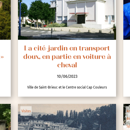
nces
La cité-jardin en transport
 »
doux, en partie en voiture à
cheval
10/06/2023
Ville de Saint-Brieuc et le Centre social Cap Couleurs
Visites
An
At
Sp