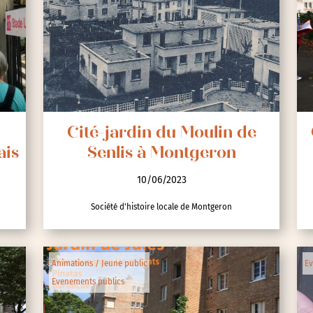
Cité-jardin du Moulin de
ais
Senlis à Montgeron
10/06/2023
Société d'histoire locale de Montgeron
Animations / Jeune public
Ev
Evenements publics