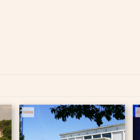
lic
ipative
Visites
At