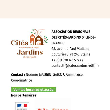
ASSOCIATION RÉGIONALE
DES CITÉS-JARDINS D’ILE-DE-
FRANCE
28, avenue Paul Vaillant
Couturier / 93 240 Stains
+33 (0)1 58 69 77 93 /
contact[@]citesjardins-idf[.]fr
Contact
: Noëmie MAURIN-GAISNE, Animatrice-
Coordinatrice
Voir les horaires et accès
Nos partenaires