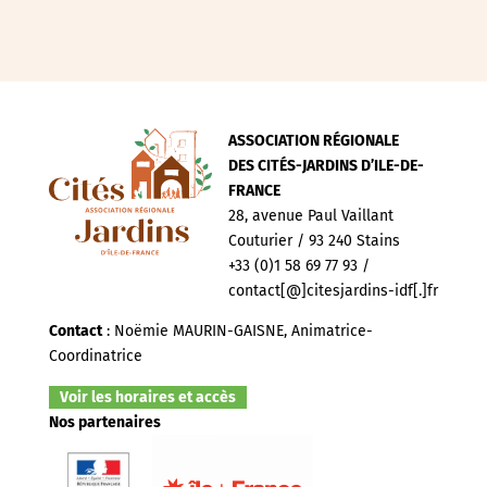
ASSOCIATION RÉGIONALE
DES CITÉS-JARDINS D’ILE-DE-
FRANCE
28, avenue Paul Vaillant
Couturier / 93 240 Stains
+33 (0)1 58 69 77 93 /
contact[@]citesjardins-idf[.]fr
Contact
: Noëmie MAURIN-GAISNE, Animatrice-
Coordinatrice
Voir les horaires et accès
Nos partenaires