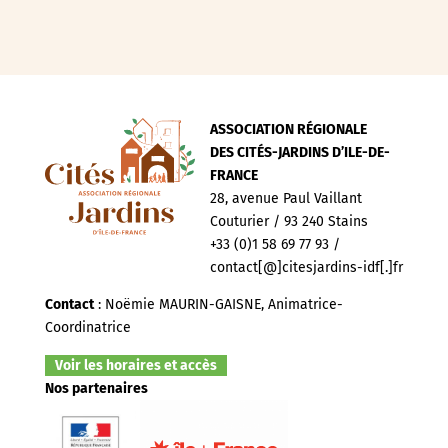
ASSOCIATION RÉGIONALE
DES CITÉS-JARDINS D’ILE-DE-
FRANCE
28, avenue Paul Vaillant
Couturier / 93 240 Stains
+33 (0)1 58 69 77 93 /
contact[@]citesjardins-idf[.]fr
Contact
: Noëmie MAURIN-GAISNE, Animatrice-
Coordinatrice
Voir les horaires et accès
Nos partenaires