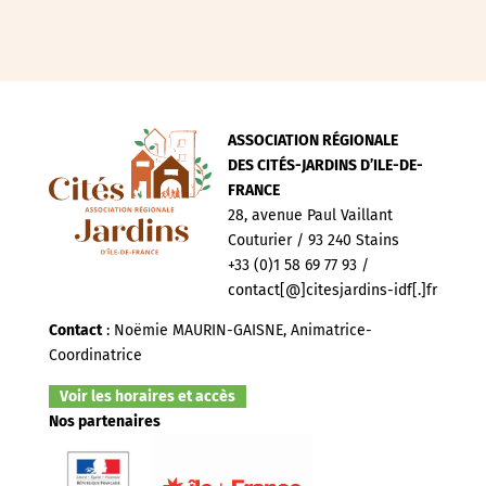
ASSOCIATION RÉGIONALE
DES CITÉS-JARDINS D’ILE-DE-
FRANCE
28, avenue Paul Vaillant
Couturier / 93 240 Stains
+33 (0)1 58 69 77 93 /
contact[@]citesjardins-idf[.]fr
Contact
: Noëmie MAURIN-GAISNE, Animatrice-
Coordinatrice
Voir les horaires et accès
Nos partenaires