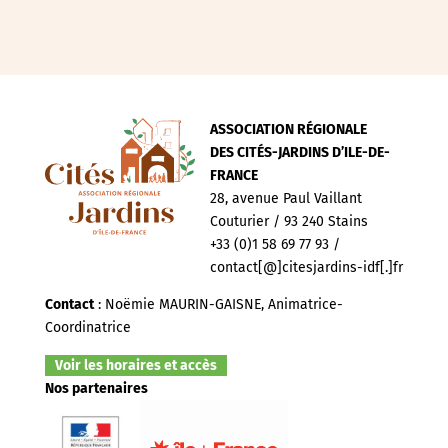
ASSOCIATION RÉGIONALE
DES CITÉS-JARDINS D’ILE-DE-
FRANCE
28, avenue Paul Vaillant
Couturier / 93 240 Stains
+33 (0)1 58 69 77 93 /
contact[@]citesjardins-idf[.]fr
Contact
: Noëmie MAURIN-GAISNE, Animatrice-
Coordinatrice
Voir les horaires et accès
Nos partenaires