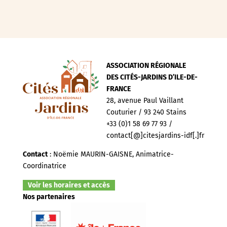
ASSOCIATION RÉGIONALE
DES CITÉS-JARDINS D’ILE-DE-
FRANCE
28, avenue Paul Vaillant
Couturier / 93 240 Stains
+33 (0)1 58 69 77 93 /
contact[@]citesjardins-idf[.]fr
Contact
: Noëmie MAURIN-GAISNE, Animatrice-
Coordinatrice
Voir les horaires et accès
Nos partenaires