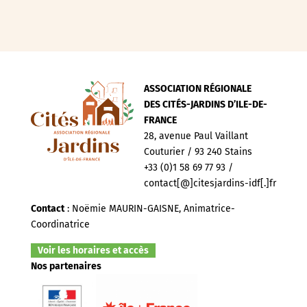
ASSOCIATION RÉGIONALE
DES CITÉS-JARDINS D’ILE-DE-
FRANCE
28, avenue Paul Vaillant
Couturier / 93 240 Stains
+33 (0)1 58 69 77 93 /
contact[@]citesjardins-idf[.]fr
Contact
: Noëmie MAURIN-GAISNE, Animatrice-
Coordinatrice
Voir les horaires et accès
Nos partenaires