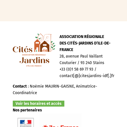
ASSOCIATION RÉGIONALE
DES CITÉS-JARDINS D’ILE-DE-
FRANCE
28, avenue Paul Vaillant
Couturier / 93 240 Stains
+33 (0)1 58 69 77 93 /
contact[@]citesjardins-idf[.]fr
Contact
: Noëmie MAURIN-GAISNE, Animatrice-
Coordinatrice
Voir les horaires et accès
Nos partenaires