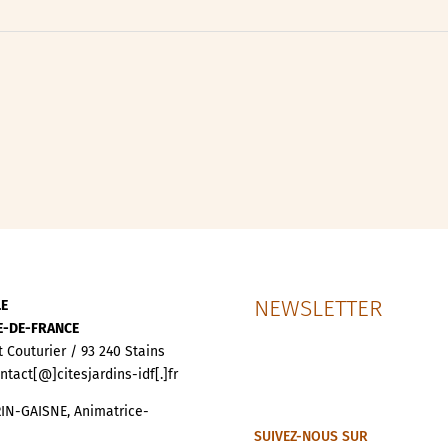
ipative
nces
NEWSLETTER
LE
LE-DE-FRANCE
t Couturier / 93 240 Stains
ontact[@]citesjardins-idf[.]fr
IN-GAISNE, Animatrice-
SUIVEZ-NOUS SUR