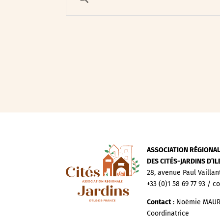
Evenements publics
Expositions
Œuvre collective/partic
Parcours en autonomie
Parole aux habitants
Randonnées
Spectacle et performa
Visites
Voyage d'études
ASSOCIATION RÉGIONA
DES CITÉS-JARDINS D’I
28, avenue Paul Vaillan
+33 (0)1 58 69 77 93 / c
Contact
: Noëmie MAUR
Coordinatrice