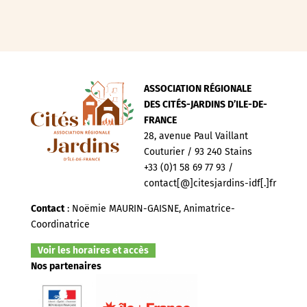
ASSOCIATION RÉGIONALE
DES CITÉS-JARDINS D’ILE-DE-
FRANCE
28, avenue Paul Vaillant
Couturier / 93 240 Stains
+33 (0)1 58 69 77 93 /
contact[@]citesjardins-idf[.]fr
Contact
: Noëmie MAURIN-GAISNE, Animatrice-
Coordinatrice
Voir les horaires et accès
Nos partenaires