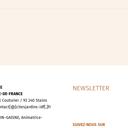
ipative
nces
NEWSLETTER
LE
LE-DE-FRANCE
t Couturier / 93 240 Stains
ontact[@]citesjardins-idf[.]fr
IN-GAISNE, Animatrice-
SUIVEZ-NOUS SUR