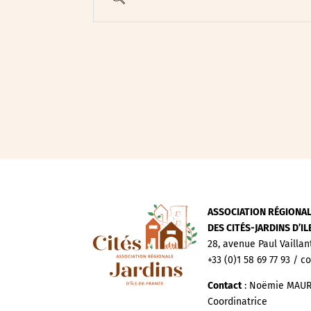
Evenements publics
Expositions
Œuvre collective/partic
Parcours en autonomie
Parole aux habitants
Randonnées
Spectacle et performa
Visites
Voyage d'études
ASSOCIATION RÉGIONA
DES CITÉS-JARDINS D’I
28, avenue Paul Vaillan
+33 (0)1 58 69 77 93 / c
Contact
: Noëmie MAUR
Coordinatrice