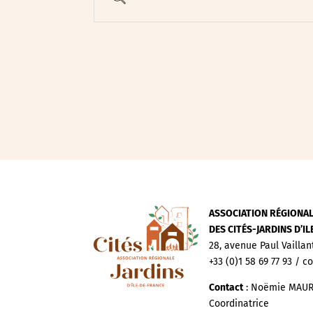
Evenements publics
Expositions
Œuvre collective/partic
Parcours en autonomie
Parole aux habitants
Randonnées
Spectacle et performa
Visites
Voyage d'études
ASSOCIATION RÉGIONA
DES CITÉS-JARDINS D’I
28, avenue Paul Vaillan
+33 (0)1 58 69 77 93 / c
Contact
: Noëmie MAUR
Coordinatrice