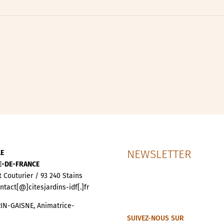
ipative
nces
NEWSLETTER
LE
LE-DE-FRANCE
t Couturier / 93 240 Stains
ontact[@]citesjardins-idf[.]fr
IN-GAISNE, Animatrice-
SUIVEZ-NOUS SUR