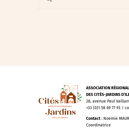
Evenements publics
Expositions
Œuvre collective/partic
Parcours en autonomie
Parole aux habitants
Randonnées
Spectacle et performa
Visites
Voyage d'études
ASSOCIATION RÉGIONA
DES CITÉS-JARDINS D’I
28, avenue Paul Vaillan
+33 (0)1 58 69 77 93 / c
Contact
: Noëmie MAUR
Coordinatrice