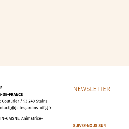
ipative
nces
NEWSLETTER
LE
LE-DE-FRANCE
t Couturier / 93 240 Stains
ontact[@]citesjardins-idf[.]fr
IN-GAISNE, Animatrice-
SUIVEZ-NOUS SUR