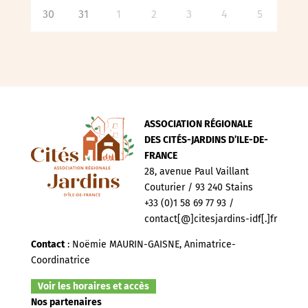
30
31
1
2
3
4
5
ASSOCIATION RÉGIONALE
DES CITÉS-JARDINS D’ILE-DE-
FRANCE
28, avenue Paul Vaillant
Couturier / 93 240 Stains
+33 (0)1 58 69 77 93 /
contact[@]citesjardins-idf[.]fr
Contact
: Noëmie MAURIN-GAISNE, Animatrice-
Coordinatrice
Voir les horaires et accès
Nos partenaires