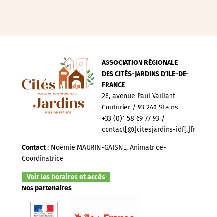
ASSOCIATION RÉGIONALE
DES CITÉS-JARDINS D’ILE-DE-
FRANCE
28, avenue Paul Vaillant
Couturier / 93 240 Stains
+33 (0)1 58 69 77 93 /
contact[@]citesjardins-idf[.]fr
Contact
: Noëmie MAURIN-GAISNE, Animatrice-
Coordinatrice
Voir les horaires et accès
Nos partenaires