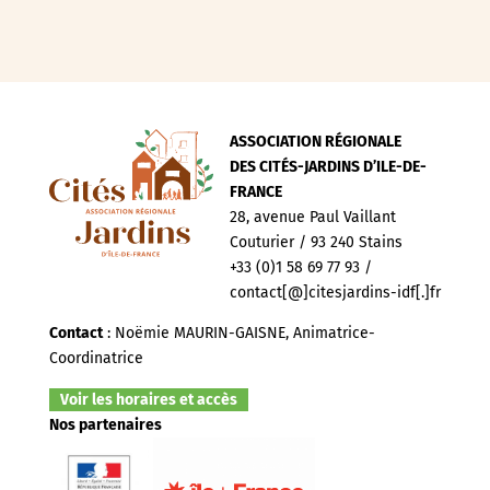
ASSOCIATION RÉGIONALE
DES CITÉS-JARDINS D’ILE-DE-
FRANCE
28, avenue Paul Vaillant
Couturier / 93 240 Stains
+33 (0)1 58 69 77 93 /
contact[@]citesjardins-idf[.]fr
Contact
: Noëmie MAURIN-GAISNE, Animatrice-
Coordinatrice
Voir les horaires et accès
Nos partenaires