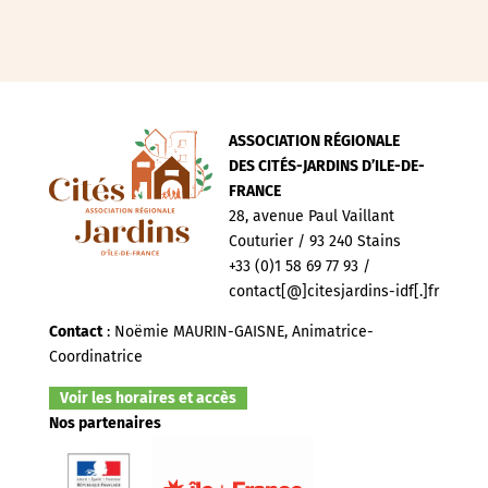
ASSOCIATION RÉGIONALE
DES CITÉS-JARDINS D’ILE-DE-
FRANCE
28, avenue Paul Vaillant
Couturier / 93 240 Stains
+33 (0)1 58 69 77 93 /
contact[@]citesjardins-idf[.]fr
Contact
: Noëmie MAURIN-GAISNE, Animatrice-
Coordinatrice
Voir les horaires et accès
Nos partenaires