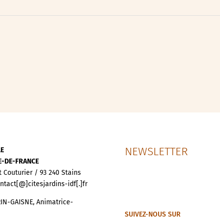
ipative
nces
NEWSLETTER
LE
LE-DE-FRANCE
t Couturier / 93 240 Stains
ontact[@]citesjardins-idf[.]fr
IN-GAISNE, Animatrice-
SUIVEZ-NOUS SUR