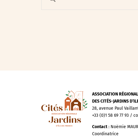
Evenements publics
Expositions
Œuvre collective/partic
Parcours en autonomie
Parole aux habitants
Randonnées
Spectacle et performa
Visites
Voyage d'études
ASSOCIATION RÉGIONA
DES CITÉS-JARDINS D’I
28, avenue Paul Vaillan
+33 (0)1 58 69 77 93 / c
Contact
: Noëmie MAUR
Coordinatrice