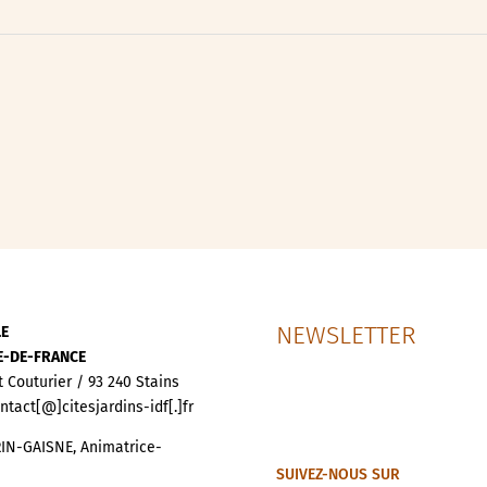
ipative
nces
NEWSLETTER
LE
LE-DE-FRANCE
t Couturier / 93 240 Stains
ontact[@]citesjardins-idf[.]fr
IN-GAISNE, Animatrice-
SUIVEZ-NOUS SUR