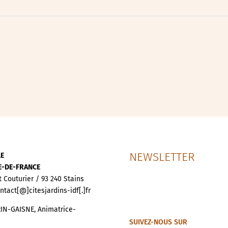
ipative
nces
NEWSLETTER
LE
LE-DE-FRANCE
t Couturier / 93 240 Stains
ontact[@]citesjardins-idf[.]fr
IN-GAISNE, Animatrice-
SUIVEZ-NOUS SUR