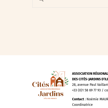
Evenements publics
Expositions
Œuvre collective/partic
Parcours en autonomie
Parole aux habitants
Randonnées
Spectacle et performa
Visites
Voyage d'études
ASSOCIATION RÉGIONA
DES CITÉS-JARDINS D’I
28, avenue Paul Vaillan
+33 (0)1 58 69 77 93 / c
Contact
: Noëmie MAUR
Coordinatrice