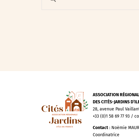
Evenements publics
Expositions
Œuvre collective/partic
Parcours en autonomie
Parole aux habitants
Randonnées
Spectacle et performa
Visites
Voyage d'études
ASSOCIATION RÉGIONA
DES CITÉS-JARDINS D’I
28, avenue Paul Vaillan
+33 (0)1 58 69 77 93 / c
Contact
: Noëmie MAUR
Coordinatrice