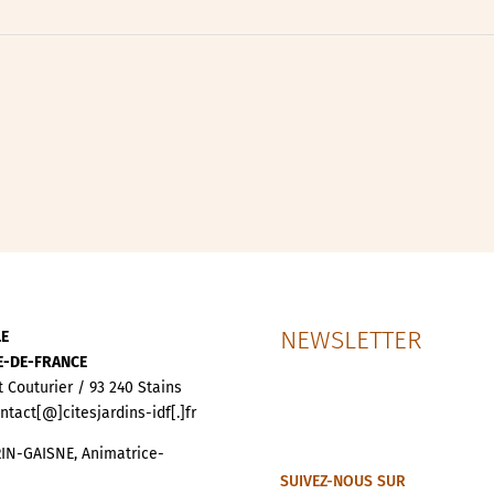
ipative
nces
NEWSLETTER
LE
LE-DE-FRANCE
t Couturier / 93 240 Stains
ontact[@]citesjardins-idf[.]fr
IN-GAISNE, Animatrice-
SUIVEZ-NOUS SUR