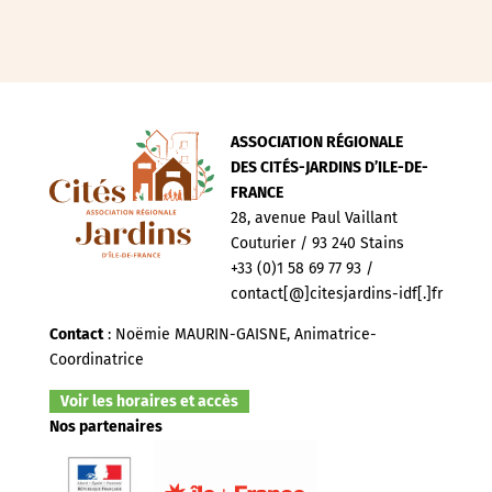
ASSOCIATION RÉGIONALE
DES CITÉS-JARDINS D’ILE-DE-
FRANCE
28, avenue Paul Vaillant
Couturier / 93 240 Stains
+33 (0)1 58 69 77 93 /
contact[@]citesjardins-idf[.]fr
Contact
: Noëmie MAURIN-GAISNE, Animatrice-
Coordinatrice
Voir les horaires et accès
Nos partenaires