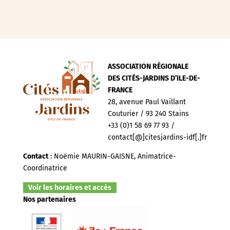
ASSOCIATION RÉGIONALE
DES CITÉS-JARDINS D’ILE-DE-
FRANCE
28, avenue Paul Vaillant
Couturier / 93 240 Stains
+33 (0)1 58 69 77 93 /
contact[@]citesjardins-idf[.]fr
Contact
: Noëmie MAURIN-GAISNE, Animatrice-
Coordinatrice
Voir les horaires et accès
Nos partenaires