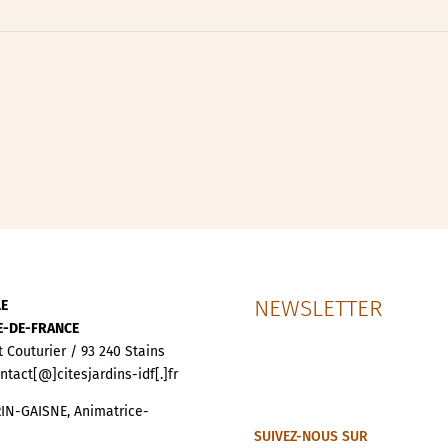
ipative
nces
NEWSLETTER
LE
LE-DE-FRANCE
t Couturier / 93 240 Stains
ontact[@]citesjardins-idf[.]fr
IN-GAISNE, Animatrice-
SUIVEZ-NOUS SUR