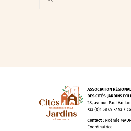
Evenements publics
Expositions
Œuvre collective/partic
Parcours en autonomie
Parole aux habitants
Randonnées
Spectacle et performa
Visites
Voyage d'études
ASSOCIATION RÉGIONA
DES CITÉS-JARDINS D’I
28, avenue Paul Vaillan
+33 (0)1 58 69 77 93 / c
Contact
: Noëmie MAUR
Coordinatrice