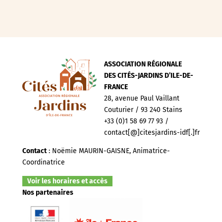
ASSOCIATION RÉGIONALE
DES CITÉS-JARDINS D’ILE-DE-
FRANCE
28, avenue Paul Vaillant
Couturier / 93 240 Stains
+33 (0)1 58 69 77 93 /
contact[@]citesjardins-idf[.]fr
Contact
: Noëmie MAURIN-GAISNE, Animatrice-
Coordinatrice
Voir les horaires et accès
Nos partenaires