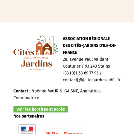
ASSOCIATION RÉGIONALE
DES CITÉS-JARDINS D’ILE-DE-
FRANCE
28, avenue Paul Vaillant
Couturier / 93 240 Stains
+33 (0)1 58 69 77 93 /
contact[@]citesjardins-idf[.]fr
Contact
: Noëmie MAURIN-GAISNE, Animatrice-
Coordinatrice
Voir les horaires et accès
Nos partenaires