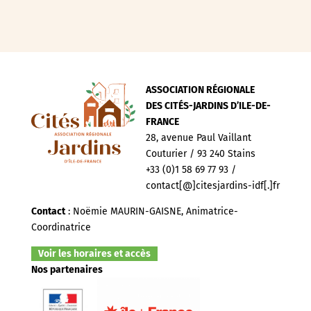
ASSOCIATION RÉGIONALE
DES CITÉS-JARDINS D’ILE-DE-
FRANCE
28, avenue Paul Vaillant
Couturier / 93 240 Stains
+33 (0)1 58 69 77 93 /
contact[@]citesjardins-idf[.]fr
Contact
: Noëmie MAURIN-GAISNE, Animatrice-
Coordinatrice
Voir les horaires et accès
Nos partenaires