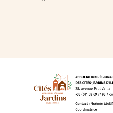
Evenements publics
Expositions
Œuvre collective/partic
Parcours en autonomie
Parole aux habitants
Randonnées
Spectacle et performa
Visites
Voyage d'études
ASSOCIATION RÉGIONA
DES CITÉS-JARDINS D’I
28, avenue Paul Vaillan
+33 (0)1 58 69 77 93 / c
Contact
: Noëmie MAUR
Coordinatrice