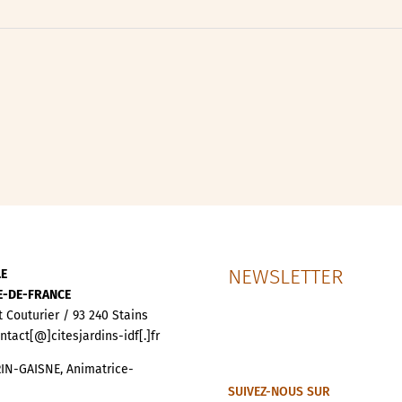
ipative
nces
NEWSLETTER
LE
LE-DE-FRANCE
t Couturier / 93 240 Stains
ontact[@]citesjardins-idf[.]fr
IN-GAISNE, Animatrice-
SUIVEZ-NOUS SUR