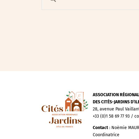
Evenements publics
Expositions
Œuvre collective/partic
Parcours en autonomie
Parole aux habitants
Randonnées
Spectacle et performa
Visites
Voyage d'études
ASSOCIATION RÉGIONA
DES CITÉS-JARDINS D’I
28, avenue Paul Vaillan
+33 (0)1 58 69 77 93 / c
Contact
: Noëmie MAUR
Coordinatrice