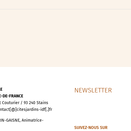
ipative
nces
NEWSLETTER
LE
LE-DE-FRANCE
t Couturier / 93 240 Stains
ontact[@]citesjardins-idf[.]fr
IN-GAISNE, Animatrice-
SUIVEZ-NOUS SUR