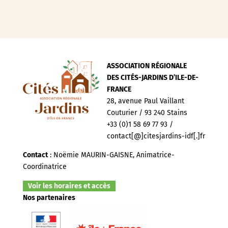
ASSOCIATION RÉGIONALE
DES CITÉS-JARDINS D’ILE-DE-
FRANCE
28, avenue Paul Vaillant
Couturier / 93 240 Stains
+33 (0)1 58 69 77 93 /
contact[@]citesjardins-idf[.]fr
Contact
: Noëmie MAURIN-GAISNE, Animatrice-
Coordinatrice
Voir les horaires et accès
Nos partenaires