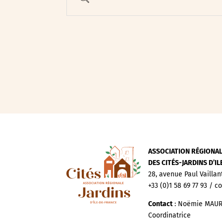
Evenements publics
Expositions
Œuvre collective/partic
Parcours en autonomie
Parole aux habitants
Randonnées
Spectacle et performa
Visites
Voyage d'études
ASSOCIATION RÉGIONA
DES CITÉS-JARDINS D’I
28, avenue Paul Vaillan
+33 (0)1 58 69 77 93 / c
Contact
: Noëmie MAUR
Coordinatrice