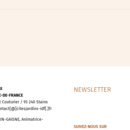
ipative
nces
NEWSLETTER
LE
LE-DE-FRANCE
t Couturier / 93 240 Stains
ontact[@]citesjardins-idf[.]fr
IN-GAISNE, Animatrice-
SUIVEZ-NOUS SUR