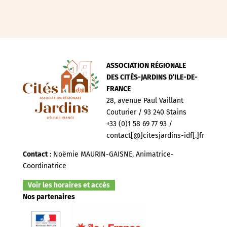
ASSOCIATION RÉGIONALE
DES CITÉS-JARDINS D’ILE-DE-
FRANCE
28, avenue Paul Vaillant
Couturier / 93 240 Stains
+33 (0)1 58 69 77 93 /
contact[@]citesjardins-idf[.]fr
Contact
: Noëmie MAURIN-GAISNE, Animatrice-
Coordinatrice
Voir les horaires et accès
Nos partenaires