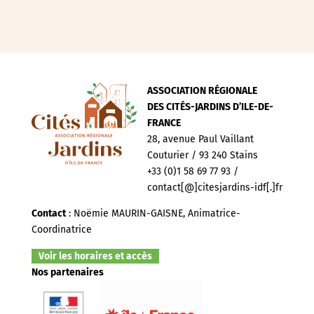
ASSOCIATION RÉGIONALE
DES CITÉS-JARDINS D’ILE-DE-
FRANCE
28, avenue Paul Vaillant
Couturier / 93 240 Stains
+33 (0)1 58 69 77 93 /
contact[@]citesjardins-idf[.]fr
Contact
: Noëmie MAURIN-GAISNE, Animatrice-
Coordinatrice
Voir les horaires et accès
Nos partenaires